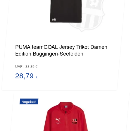
PUMA teamGOAL Jersey Trikot Damen
Edition Buggingen-Seefelden
Ursprünglicher
UVP:
38,89
€
Preis
28,79
€
Aktueller
war:
Preis
38,89 €
Angebot!
ist:
28,79 €.