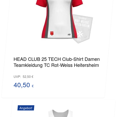
HEAD CLUB 25 TECH Club-Shirt Damen
Teamkleidung TC Rot-Weiss Heitersheim
Ursprünglicher
UVP:
52,50
€
Preis
40,50
€
Aktueller
war:
Preis
52,50 €
Angebot!
ist: