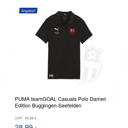
Preis
42,99 €
Angebot!
ist:
27,99 €.
Es befinden sich keine Produkte im
Warenkorb.
Go to shop
PUMA teamGOAL Casuals Polo Damen
Edition Buggingen-Seefelden
Ursprünglicher
UVP:
40,89
€
Preis
28,99