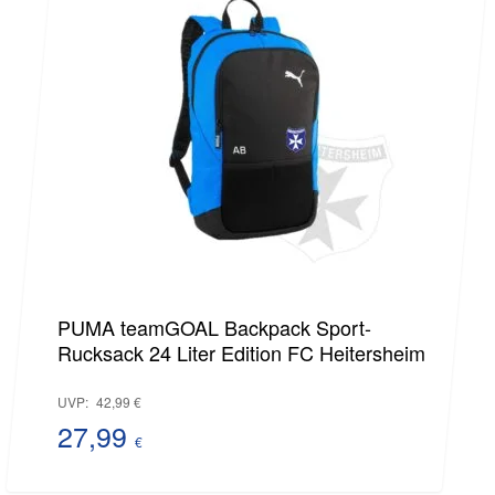
ist:
37,99 €.
PUMA teamGOAL Backpack Sport-
Rucksack 24 Liter Edition FC Heitersheim
Ursprünglicher
UVP:
42,99
€
Preis
27,99
€
Aktueller
war: