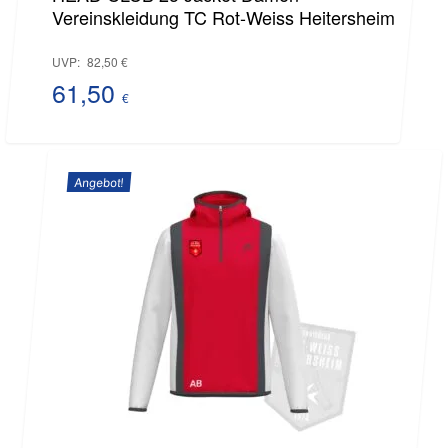
Vereinskleidung TC Rot-Weiss Heitersheim
Ursprünglicher
UVP:
82,50
€
Preis
61,50
€
Aktueller
war:
Preis
82,50 €
Angebot!
ist:
61,50 €.