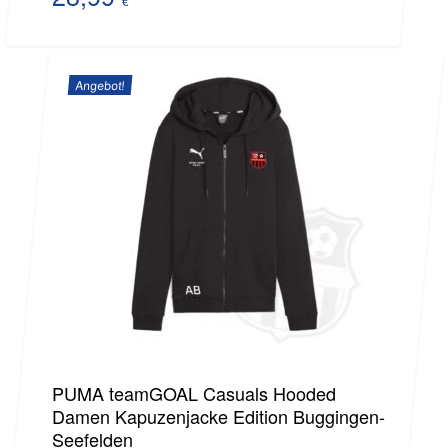
€
Aktueller
war:
Preis
40,89 €
Angebot!
ist:
28,99 €.
PUMA teamGOAL Casuals Hooded
Damen Kapuzenjacke Edition Buggingen-
Seefelden