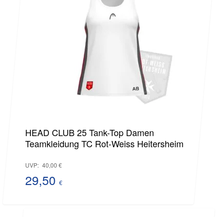
40,50 €.
HEAD CLUB 25 Tank-Top Damen
Teamkleidung TC Rot-Weiss Heitersheim
Ursprünglicher
UVP:
40,00
€
Preis
29,50
€
Aktueller
war:
Preis
40,00 €