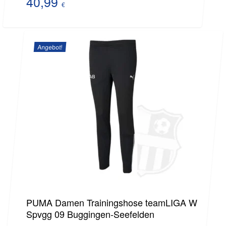
Preis
40,99
€
Aktueller
war:
Preis
60,89 €
Angebot!
ist:
40,99 €.
PUMA Damen Trainingshose teamLIGA W
Spvgg 09 Buggingen-Seefelden