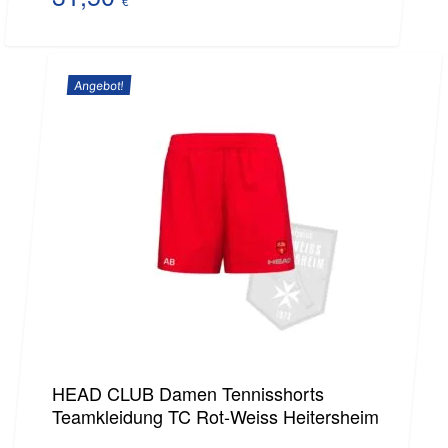
€
Aktueller
war:
Preis
45,00 €
Angebot!
ist:
31,50 €.
HEAD CLUB Damen Tennisshorts
Teamkleidung TC Rot-Weiss Heitersheim