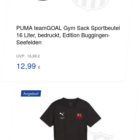
PUMA teamGOAL Gym Sack Sportbeutel
16 Liter, bedruckt, Edition Buggingen-
Seefelden
Ursprünglicher
UVP:
16,99
€
Preis
12,99
€
Aktueller
war:
Preis
16,99 €
Angebot!
ist:
12,99 €.