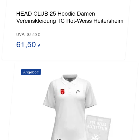
HEAD CLUB 25 Hoodie Damen
Vereinskleidung TC Rot-Weiss Heitersheim
Ursprünglicher
UVP:
82,50
€
Preis
61,50
€
Aktueller
war:
Preis
82,50 €
Angebot!
ist:
61,50 €.