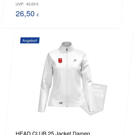
Ursprünglicher
UVP:
40,00
€
Preis
26,50
€
Aktueller
war:
Preis
40,00 €
Angebot!
ist:
26,50 €.
HEAD CLUB 25 Jacket Damen