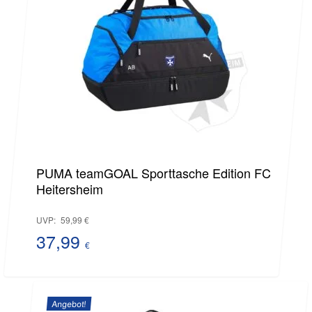
PUMA teamGOAL Sporttasche Edition FC
Heitersheim
Ursprünglicher
UVP:
59,99
€
Preis
37,99
€
Aktueller
war:
Preis
59,99 €
Angebot!