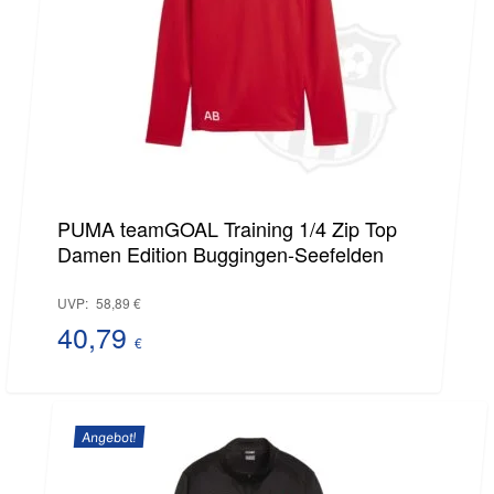
PUMA teamGOAL Training 1/4 Zip Top
Damen Edition Buggingen-Seefelden
Ursprünglicher
UVP:
58,89
€
Preis
40,79
€
Aktueller
war:
Preis
58,89 €
Angebot!
ist: