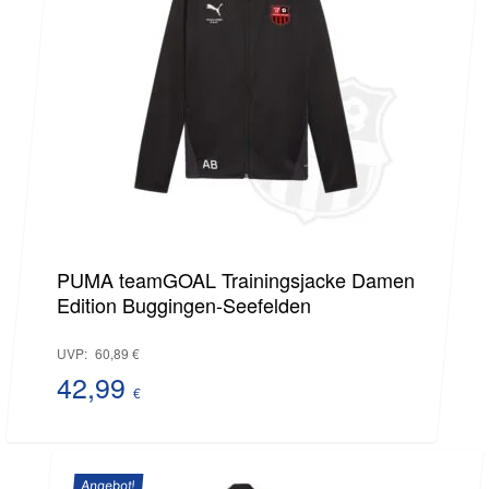
40,79 €.
PUMA teamGOAL Trainingsjacke Damen
Edition Buggingen-Seefelden
Ursprünglicher
UVP:
60,89
€
Preis
42,99
€
Aktueller
war:
Preis
60,89 €
Angebot!