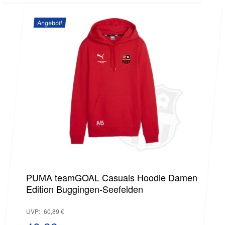
Preis
75,89 €
Angebot!
ist:
50,79 €.
PUMA teamGOAL Casuals Hoodie Damen
Edition Buggingen-Seefelden
Ursprünglicher
UVP:
60,89
€