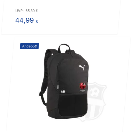
Ursprünglicher
UVP:
65,89
€
Preis
44,99
€
Aktueller
war:
Preis
65,89 €
Angebot!
ist:
44,99 €.