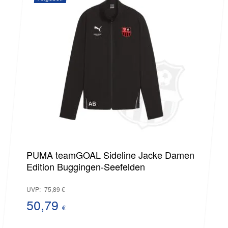
ist:
42,99 €.
PUMA teamGOAL Sideline Jacke Damen
Edition Buggingen-Seefelden
Ursprünglicher
UVP:
75,89
€
Preis
50,79
€
Aktueller
war: