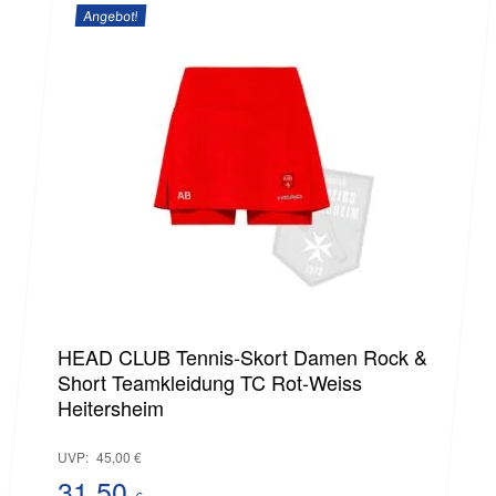
Angebot!
ist:
29,50 €.
HEAD CLUB Tennis-Skort Damen Rock &
Short Teamkleidung TC Rot-Weiss
Heitersheim
Ursprünglicher
UVP:
45,00
€
Preis
31,50