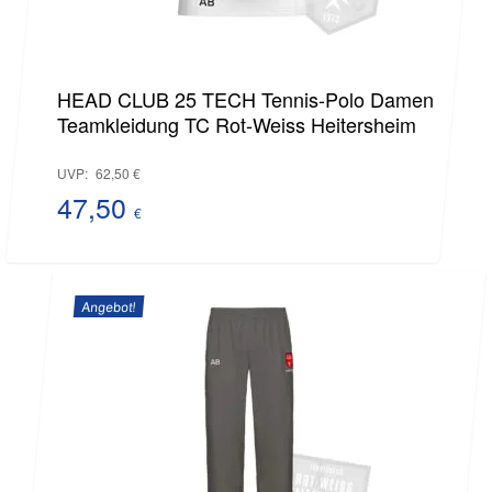
HEAD CLUB 25 TECH Tennis-Polo Damen
Teamkleidung TC Rot-Weiss Heitersheim
Ursprünglicher
UVP:
62,50
€
Preis
47,50
€
Aktueller
war:
Preis
62,50 €
Angebot!
ist:
47,50 €.