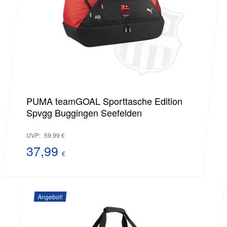
PUMA teamGOAL Sporttasche Edition
Spvgg Buggingen Seefelden
Ursprünglicher
UVP:
59,99
€
Preis
37,99
€
Aktueller
war:
Preis
59,99 €
Angebot!
ist:
37,99 €.