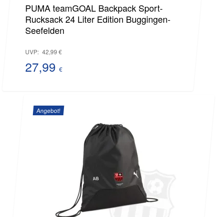
PUMA teamGOAL Backpack Sport-
Rucksack 24 Liter Edition Buggingen-
Seefelden
Ursprünglicher
UVP:
42,99
€
Preis
27,99
€
Aktueller
war:
Preis
42,99 €
Angebot!
ist:
27,99 €.