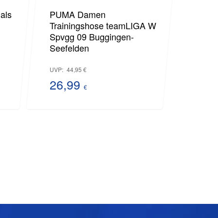
als
PUMA Damen
Trainingshose teamLIGA W
Spvgg 09 Buggingen-
Seefelden
icher
Ursprünglicher
UVP:
44,95
€
Preis
26,99
€
Aktueller
war:
Preis
44,95 €
ist:
26,99 €.