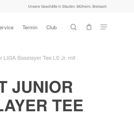
Unsere Geschäfte in Staufen, Mülheim, Breisach
Close
Cart
search
ervice
Termin
Club
Menu
r LIGA Baselayer Tee LS Jr. mit
T JUNIOR
LAYER TEE