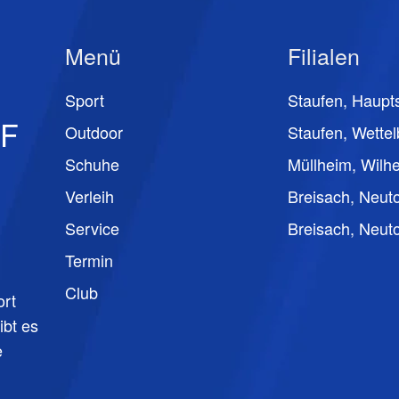
Menü
Filialen
Sport
Staufen, Haupts
F
Outdoor
Staufen, Wettel
Schuhe
Müllheim, Wilhe
Verleih
Breisach, Neuto
Service
Breisach, Neuto
,
Termin
Club
ort
ibt es
e