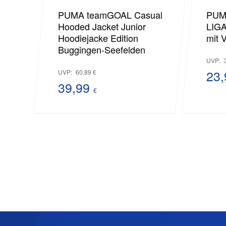
PUMA teamGOAL Casual
PUMA
Hooded Jacket Junior
LIGA
Hoodiejacke Edition
mit 
Buggingen-Seefelden
UVP:
Ursprünglicher
23
UVP:
60,89
€
Preis
39,99
Akt
€
Aktueller
war:
Pre
Preis
60,89 €
ist:
ist:
23,
39,99 €.