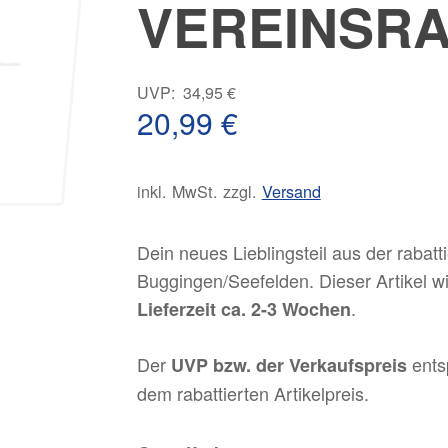
VEREINSR
Ursprünglicher
UVP:
34,95
€
Preis
20,99
€
war:
Aktueller
34,95 €
Preis
inkl. MwSt.
zzgl.
Versand
ist:
20,99 €.
Dein neues Lieblingsteil aus der rabatt
Buggingen/Seefelden. Dieser Artikel wir
.
Lieferzeit ca. 2-3 Wochen
Der
ents
UVP bzw. der Verkaufspreis
dem rabattierten Artikelpreis.