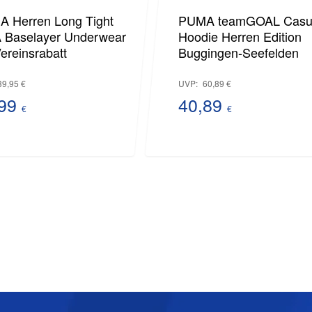
 Herren Long Tight
PUMA teamGOAL Casu
 Baselayer Underwear
Hoodie Herren Edition
Vereinsrabatt
Buggingen-Seefelden
Ursprünglicher
Ursprüngl
39,95
€
UVP:
60,89
€
Preis
Preis
,99
40,89
€
€
ueller
war:
Aktueller
war:
is
39,95 €
Preis
60,89 €
ist:
99 €.
40,89 €.