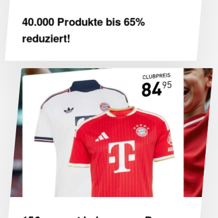
40.000 Produkte bis 65%
Go to shop
reduziert!
15€
gespart
beim
neuen
Bayern
Trikot!