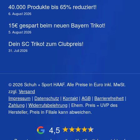
40.000 Produkte bis 65% reduziert!
6. August 2026
15€ gespart beim neuen Bayern Trikot!
5. August 2026
Dein SC Trikot zum Clubpreis!
31. Juli 2026
© 2026 Schuh + Sport HAAF. Alle Preise in Euro inkl. MwSt.
zzgl.
Versand
Impressum
|
Datenschutz
|
Kontakt
|
AGB
|
Barrierefreiheit
|
Zahlung
|
Widerrufsbelehrung
| Ehem. Preis = UVP des
Hersteller, Preis in Filiale kann abweichen.
4,5
Zwischensumme:
0,00
€