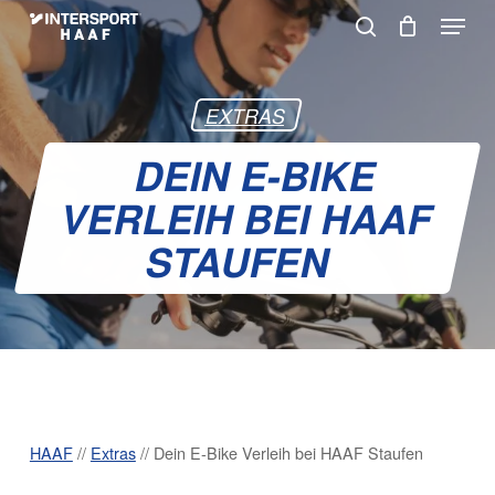
Skip
Menu
to
search
Warenkorb
Close
Cart
main
content
EXTRAS
DEIN E-BIKE
VERLEIH BEI HAAF
STAUFEN
HAAF
//
Extras
//
Dein E-Bike Verleih bei HAAF Staufen