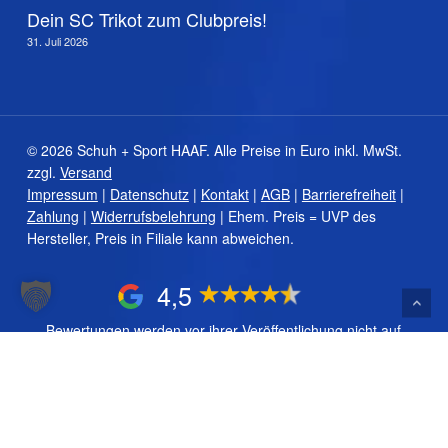
Dein SC Trikot zum Clubpreis!
31. Juli 2026
© 2026 Schuh + Sport HAAF. Alle Preise in Euro inkl. MwSt.
zzgl.
Versand
Impressum
|
Datenschutz
|
Kontakt
|
AGB
|
Barrierefreiheit
|
Zahlung
|
Widerrufsbelehrung
| Ehem. Preis = UVP des
Zwischensumme:
0,00
€
Hersteller, Preis in Filiale kann abweichen.
Warenkorb anzeigen
Kasse
4,5
Bewertungen werden vor ihrer Veröffentlichung nicht auf
Echtheit überprüft.
facebook
instagram