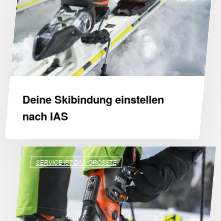
IAS
Deine Skibindung einstellen
nach IAS
Es befinden sich keine Produkte im
Perfekte
SERVICE IST DAS GRÖSSTE
Warenkorb.
Skischuhe
dank
Go to shop
Fußscan