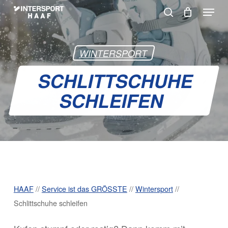
Skip
Menu
to
search
Warenkorb
Close
Cart
main
content
WINTERSPORT
SCHLITTSCHUHE
SCHLEIFEN
HAAF
//
Service ist das GRÖSSTE
//
Wintersport
//
Schlittschuhe schleifen