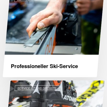
Ski-
Service
Professioneller Ski-Service
Deine
SERVICE IST DAS GRÖSSTE
Skibindung
einstellen
nach