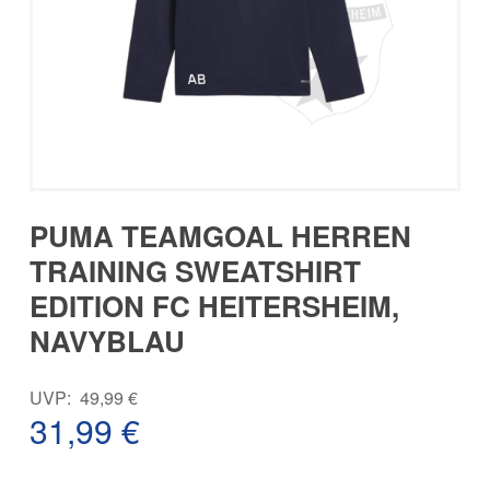
PUMA TEAMGOAL HERREN
TRAINING SWEATSHIRT
EDITION FC HEITERSHEIM,
NAVYBLAU
Ursprünglicher
UVP:
49,99
€
Preis
31,99
€
war:
Aktueller
49,99 €