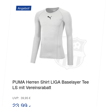
Preis
60,89 €
Angebot!
ist:
39,99 €.
PUMA Herren Shirt LIGA Baselayer Tee
LS mit Vereinsrabatt
Ursprünglicher
UVP:
39,95
€
Preis
23,99
€