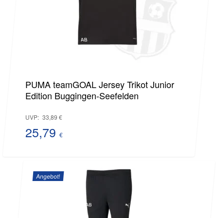
PUMA teamGOAL Jersey Trikot Junior
Edition Buggingen-Seefelden
Ursprünglicher
UVP:
33,89
€
Preis
25,79
€
Aktueller
war:
Preis
33,89 €
Angebot!
ist:
25,79 €.