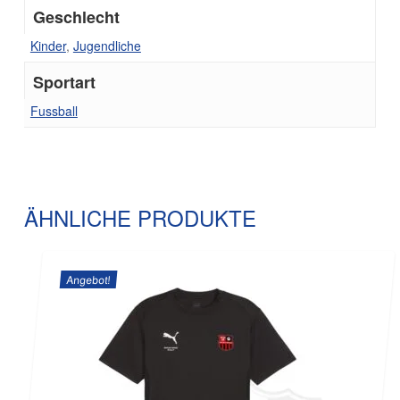
Geschlecht
Kinder
,
Jugendliche
Sportart
Fussball
Es befinden sich keine Produkte im
ÄHNLICHE PRODUKTE
Warenkorb.
Go to shop
Angebot!