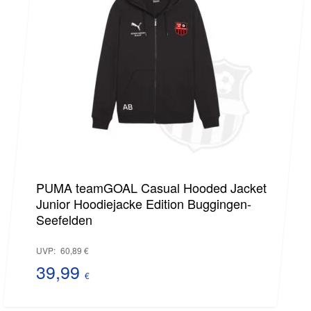
26,99 €.
PUMA teamGOAL Casual Hooded Jacket
Junior Hoodiejacke Edition Buggingen-
Seefelden
Ursprünglicher
UVP:
60,89
€
Preis
39,99
€
Aktueller
war: