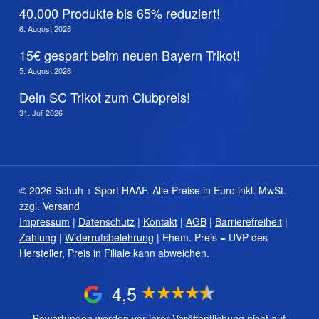
40.000 Produkte bis 65% reduziert!
6. August 2026
15€ gespart beim neuen Bayern Trikot!
5. August 2026
Dein SC Trikot zum Clubpreis!
31. Juli 2026
© 2026 Schuh + Sport HAAF. Alle Preise in Euro inkl. MwSt.
zzgl.
Versand
Impressum
|
Datenschutz
|
Kontakt
|
AGB
|
Barrierefreiheit
|
Zahlung
|
Widerrufsbelehrung
| Ehem. Preis = UVP des
Hersteller, Preis in Filiale kann abweichen.
4,5
Bewertungen werden vor ihrer Veröffentlichung nicht auf