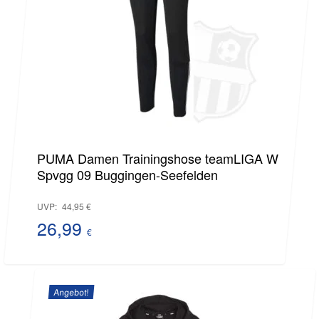
PUMA Damen Trainingshose teamLIGA W
Spvgg 09 Buggingen-Seefelden
Ursprünglicher
UVP:
44,95
€
Preis
26,99
€
Aktueller
war:
Preis
44,95 €
Angebot!
ist: